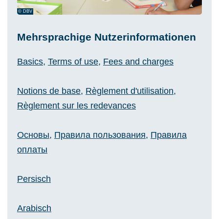
© DBV
Mehrsprachige Nutzerinformationen
Basics
,
Terms of use
,
Fees and charges
Notions de base
,
Règlement d'utilisation
,
Règlement sur les redevances
Основы
,
Правила пользования
,
Правила
оплаты
Persisch
Arabisch