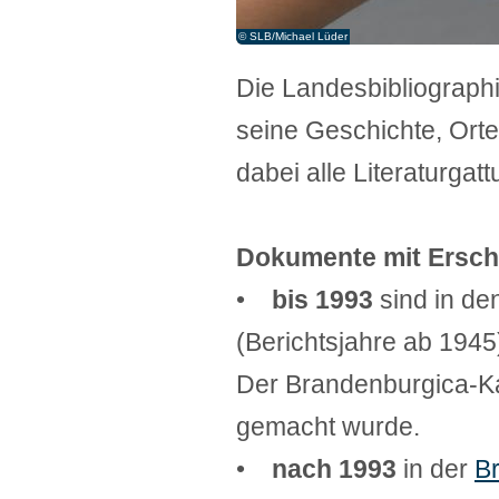
© SLB/Michael Lüder
Die Landesbibliograph
seine Geschichte, Orte
dabei alle Literaturga
Dokumente mit Ersch
•
bis 1993
sind in de
(Berichtsjahre ab 194
Der Brandenburgica-Kat
gemacht wurde.
•
nach 1993
in der
Br