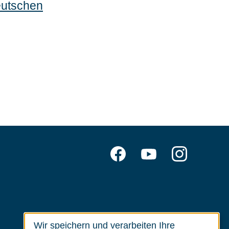
eutschen
Folgen
Facebook
YouTube
Inst
Sie
uns
auf:
Wir speichern und verarbeiten Ihre