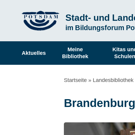
Direkt
Stadt- und Land
zum
Subline
im Bildungsforum P
Inhalt
Hauptnavigation
Meine
Kitas un
Aktuelles
Bibliothek
Schule
Pfadnavigation
Startseite
Landesbibliothek
Brandenburgi