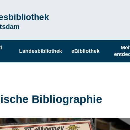
esbibliothek
otsdam
d
Me
Landesbibliothek
eBibliothek
n
entde
sche Bibliographie