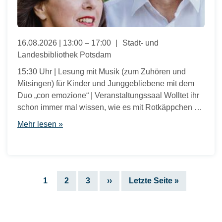
16.08.2026 | 13:00 – 17:00
Stadt- und
Landesbibliothek Potsdam
15:30 Uhr | Lesung mit Musik (zum Zuhören und
Mitsingen) für Kinder und Junggebliebene mit dem
Duo „con emozione“ | Veranstaltungssaal Wolltet ihr
schon immer mal wissen, wie es mit Rotkäppchen …
Mehr lesen »
Seitennummerierung
Aktuelle
Seite
Seite
Nächste
Letzte
1
2
3
››
Letzte Seite »
Seite
Seite
Seite